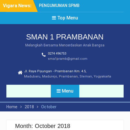
Skip
Vigara News:
PENGUMUMAN SPMB
to
TAHUN 2026
content
Top Menu
SYARAT DAN MEKANISME
LEGALISIR
PENGUMUMAN PPDB
SMAN 1 PRAMBANAN
TAHUN 2025
DAFTAR ULANG SPMB
Melangkah Bersama Mencerdaskan Anak Bangsa
2025
0274 496753
PEMBATASAN
sma1pramb@gmail.com
PENGGUNAAN GAWAI
Jl. Raya Piyungan - Prambanan Km. 4.5,
Madubaru, Madurejo, Prambanan, Sleman, Yogyakarta
Menu
Home
2018
October
Month:
October 2018