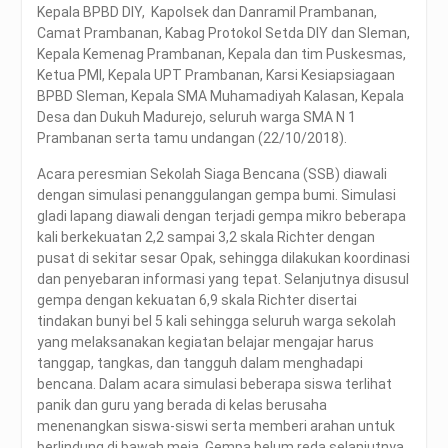
Kepala BPBD DIY, Kapolsek dan Danramil Prambanan,
Camat Prambanan, Kabag Protokol Setda DIY dan Sleman,
Kepala Kemenag Prambanan, Kepala dan tim Puskesmas,
Ketua PMI, Kepala UPT Prambanan, Karsi Kesiapsiagaan
BPBD Sleman, Kepala SMA Muhamadiyah Kalasan, Kepala
Desa dan Dukuh Madurejo, seluruh warga SMA N 1
Prambanan serta tamu undangan (22/10/2018).
Acara peresmian Sekolah Siaga Bencana (SSB) diawali
dengan simulasi penanggulangan gempa bumi. Simulasi
gladi lapang diawali dengan terjadi gempa mikro beberapa
kali berkekuatan 2,2 sampai 3,2 skala Richter dengan
pusat di sekitar sesar Opak, sehingga dilakukan koordinasi
dan penyebaran informasi yang tepat. Selanjutnya disusul
gempa dengan kekuatan 6,9 skala Richter disertai
tindakan bunyi bel 5 kali sehingga seluruh warga sekolah
yang melaksanakan kegiatan belajar mengajar harus
tanggap, tangkas, dan tangguh dalam menghadapi
bencana. Dalam acara simulasi beberapa siswa terlihat
panik dan guru yang berada di kelas berusaha
menenangkan siswa-siswi serta memberi arahan untuk
berlindung di bawah meja. Gempa belum reda selanjutnya