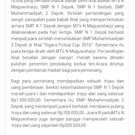
futsal yang berhasil masuk babak semi final adalah MTs N
Maguwoharjo, SMP N 1 Depok, SMP N 1 Berbah, SMP
Muhammadiyah 2 Depok. Setelah pertandingan yang
sengit sampailah pada babak final yang mempertemukan
antara SMP N 1 Depok dengan MTs N Maguwoharjo yang
dilaksanakan pada hari ketiga. SMP N 1 Depok berhasil
menjadi juara setelah menundukkan SMP Muhammadiyah
2 Depok di final “Vigara Futsal Cup 2016”. Sementara itu
juara ketiga diraih oleh MTs N Maguwoharjo. Pertandingan
final berjalan dengan sangat meriah karena dihadiri
puluhan penonton pendukung kedua tim.Acara ditutup
dengan pemberian hadiah bagi para pemenang.
Bagi para pemenang mendapatkan sebuah tropy dan
uang pembinaan. Berkat keberhasilannya SMP N 1 Depok
meraih juara I dan mendapatkan tropy dan uang sebesar
Rp1.000.000,00. Sementara itu SMP Muhammadiyah 2
Depok yang menempati juara II berhasil membawa pulang
tropy dan uang sebesar Rp700.000,00. Juara III yaituMTs N
Maguwoharjo juga dengan bangga memperoleh sebuah
tropy dan uang sejumlah Rp500.000,00.