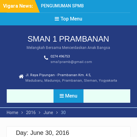
Skip
Vigara News:
PENGUMUMAN SPMB
to
TAHUN 2026
content
Top Menu
SYARAT DAN MEKANISME
LEGALISIR
PENGUMUMAN PPDB
SMAN 1 PRAMBANAN
TAHUN 2025
DAFTAR ULANG SPMB
Melangkah Bersama Mencerdaskan Anak Bangsa
2025
0274 496753
PEMBATASAN
sma1pramb@gmail.com
PENGGUNAAN GAWAI
Jl. Raya Piyungan - Prambanan Km. 4.5,
Madubaru, Madurejo, Prambanan, Sleman, Yogyakarta
Menu
Home
2016
June
30
Day:
June 30, 2016