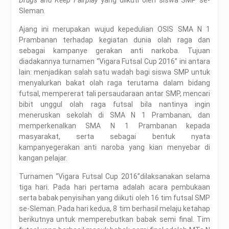
Drugs and Keep Fairplay
yang diikuti oleh siswa SMP se-
Sleman.
Ajang ini merupakan wujud kepedulian OSIS SMA N 1
Prambanan terhadap kegiatan dunia olah raga dan
sebagai kampanye gerakan anti narkoba. Tujuan
diadakannya turnamen “Vigara Futsal Cup 2016” ini antara
lain: menjadikan salah satu wadah bagi siswa SMP untuk
menyalurkan bakat olah raga terutama dalam bidang
futsal, mempererat tali persaudaraan antar SMP, mencari
bibit unggul olah raga futsal bila nantinya ingin
meneruskan sekolah di SMA N 1 Prambanan, dan
memperkenalkan SMA N 1 Prambanan kepada
masyarakat, serta sebagai bentuk nyata
kampanyegerakan anti naroba yang kian menyebar di
kangan pelajar.
Turnamen “Vigara Futsal Cup 2016”dilaksanakan selama
tiga hari. Pada hari pertama adalah acara pembukaan
serta babak penyisihan yang diikuti oleh 16 tim futsal SMP
se-Sleman. Pada hari kedua, 8 tim berhasil melaju ketahap
berikutnya untuk memperebutkan babak semi final. Tim