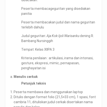
dibacakan.
Peserta membacageguritan yang disediakan
panitia
Peserta membacakan judul dan nama geguritan
terlebih dahulu
Judul geguritan:
Aja Kok-Ijoli Warisanku
dening R.
Bambang Nursinggih
Tempat: Kelas XIIPA 3
Kriteria penilaian : artikulasi, irama dan intonasi,
gesture, ekspresi, mimic, pernapasan,
penghayatan isi
Menulis cerkak
Petunjuk teknis
Peserta membawa dan menggunakan laptop
Ditulis dengan format folio (21,5×33 cm), 1 spasi, font
cambria 11, dituliskan judul cerkak disertakan nama