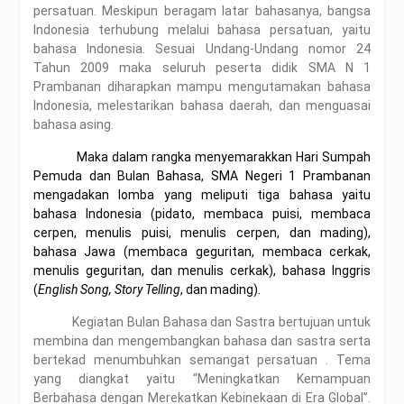
persatuan. Meskipun beragam latar bahasanya, bangsa
Indonesia terhubung melalui bahasa persatuan, yaitu
bahasa Indonesia. Sesuai Undang-Undang nomor 24
Tahun 2009 maka seluruh peserta didik SMA N 1
Prambanan diharapkan mampu mengutamakan bahasa
Indonesia, melestarikan bahasa daerah, dan menguasai
bahasa asing.
Maka d
alam rangka
menyemarakkan
Hari Sumpah
Pemuda dan Bulan Bahasa,
SMA Negeri 1 Prambanan
mengadakan
l
omba yang meliputi tiga bahasa yaitu
b
ahasa Indonesia
(pidato, membaca puisi, membaca
cerpen, menulis puisi, menulis cerpen, dan mading),
bahasa Jawa (membaca geguritan, membaca cerkak,
menulis geguritan, dan menulis cerkak), bahasa Inggris
(
English Song, Story Telling
, dan mading).
Kegiatan Bulan Bahasa dan Sastra bertujuan untuk
membina dan mengembangkan bahasa dan sastra serta
bertekad menumbuhkan semangat persatuan . Tema
yang diangkat yaitu “Meningkatkan Kemampuan
Berbahasa dengan Merekatkan Kebinekaan di Era Global”.