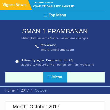
Skip
Vigara News:
SYARAT DAN MEKANISME
to
LEGALISIR
content
Top Menu
PENGUMUMAN PPDB
TAHUN 2025
DAFTAR ULANG SPMB
SMAN 1 PRAMBANAN
2025
PEMBATASAN
Melangkah Bersama Mencerdaskan Anak Bangsa
PENGGUNAAN GAWAI
0274 496753
PENGUMUMAN SPMB
sma1pramb@gmail.com
TAHUN 2026
Jl. Raya Piyungan - Prambanan Km. 4.5,
Madubaru, Madurejo, Prambanan, Sleman, Yogyakarta
Menu
Home
2017
October
Month:
October 2017