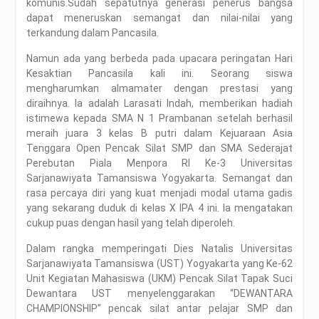
komunis.Sudah sepatutnya generasi penerus bangsa
dapat meneruskan semangat dan nilai-nilai yang
terkandung dalam Pancasila.
Namun ada yang berbeda pada upacara peringatan Hari
Kesaktian Pancasila kali ini. Seorang siswa
mengharumkan almamater dengan prestasi yang
diraihnya. Ia adalah Larasati Indah, memberikan hadiah
istimewa kepada SMA N 1 Prambanan setelah berhasil
meraih juara 3 kelas B putri dalam Kejuaraan Asia
Tenggara Open Pencak Silat SMP dan SMA Sederajat
Perebutan Piala Menpora RI Ke-3 Universitas
Sarjanawiyata Tamansiswa Yogyakarta. Semangat dan
rasa percaya diri yang kuat menjadi modal utama gadis
yang sekarang duduk di kelas X IPA 4 ini. Ia mengatakan
cukup puas dengan hasil yang telah diperoleh.
Dalam rangka memperingati Dies Natalis Universitas
Sarjanawiyata Tamansiswa (UST) Yogyakarta yang Ke-62
Unit Kegiatan Mahasiswa (UKM) Pencak Silat Tapak Suci
Dewantara UST menyelenggarakan “DEWANTARA
CHAMPIONSHIP” pencak silat antar pelajar SMP dan