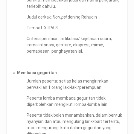
panitia, membacakan judul dan nama pengarang
terlebih dahulu.
Judul cerkak:
Korupsi
dening Rahudin
Tempat: XI IPA 3
Criteria penilaian: artikulasi/ kejelasan suara,
irama intonasi, gesture, ekspresi, mimic,
pernapasan, penghayatan isi.
Membaca geguritan
Jumlah peserta: setiap kelas mengirimkan
perwakilan 1 orang laki-laki/perempuan
Peserta lomba membaca geguritan tidak
diperbolehkan mengikuti lomba-lomba lain.
Peserta tidak boleh menambahkan, dalam bentuk
nyanyian dan atau mengulang larik/bait tertentu,
atau mengurangi kata dalam geguritan yang