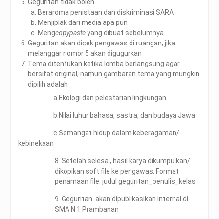
Geguritan tidak boleh
Beraroma penistaan dan diskriminasi SARA
Menjiplak dari media apa pun
Meng
copypaste
yang dibuat sebelumnya
Geguritan akan dicek pengawas di ruangan, jika
melanggar nomor 5 akan digugurkan
Tema ditentukan ketika lomba berlangsung agar
bersifat original, namun gambaran tema yang mungkin
dipilih adalah
a.Ekologi dan pelestarian lingkungan
b.Nilai luhur bahasa, sastra, dan budaya Jawa
c.Semangat hidup dalam keberagaman/
kebinekaan
8. Setelah selesai, hasil karya dikumpulkan/
dikopikan soft file ke pengawas. Format
penamaan file: judul geguritan_penulis_kelas
9. Geguritan akan dipublikasikan internal di
SMA N 1 Prambanan