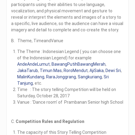
participants using their abilities to use language,
vocalization, and physical movement and gesture to
reveal or interpret the elements and images of a story to
a specific, live audience, so the audience can have a visual
imagery and detail to complete and co-create the story.
B. Theme, TimeandVanue
The Theme : Indonesian Legend ( you can choose one
of the Indonesian Legend) for example
AndeAndeLumut
,
BawangPutihBawangMerah
,
JakaTarub
,
Timun Mas
,
RoroMendut
,
AjiSaka
,
Dewi Sri
,
MalinKundang
,
RaraJonggrang
,
Sangkuriang
,
Sri
Tanjung
, etc.
Time : The story telling Competition will be held on
Saturday, October 28, 2017
Vanue : ‘Dance room’ of Prambanan Senior high School
C.
Competition Rules and Regulation
The capacity of this Story Telling Competition