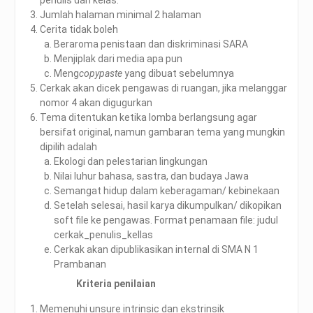
penulis dan kelas.
Jumlah halaman minimal 2 halaman
Cerita tidak boleh
Beraroma penistaan dan diskriminasi SARA
Menjiplak dari media apa pun
Meng
copypaste
yang dibuat sebelumnya
Cerkak akan dicek pengawas di ruangan, jika melanggar
nomor 4 akan digugurkan
Tema ditentukan ketika lomba berlangsung agar
bersifat original, namun gambaran tema yang mungkin
dipilih adalah
Ekologi dan pelestarian lingkungan
Nilai luhur bahasa, sastra, dan budaya Jawa
Semangat hidup dalam keberagaman/ kebinekaan
Setelah selesai, hasil karya dikumpulkan/ dikopikan
soft file ke pengawas. Format penamaan file: judul
cerkak_penulis_kellas
Cerkak akan dipublikasikan internal di SMA N 1
Prambanan
Kriteria penilaian
Memenuhi unsure intrinsic dan ekstrinsik