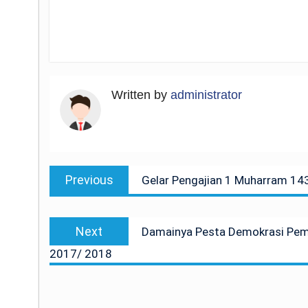
Written by
administrator
Post
Previous
Previous
Gelar Pengajian 1 Muharram 14
navigation
post:
Next
Next
Damainya Pesta Demokrasi Pemi
post:
2017/ 2018