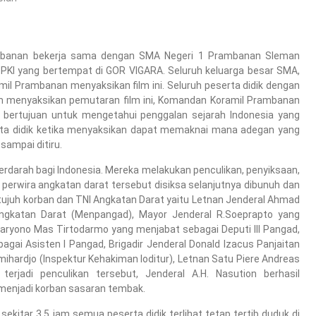
ambanan bekerja sama dengan SMA Negeri 1 Prambanan Sleman
PKI yang bertempat di GOR VIGARA. Seluruh keluarga besar SMA,
mil Prambanan menyaksikan film ini. Seluruh peserta didik dengan
um menyaksikan pemutaran film ini, Komandan Koramil Prambanan
 bertujuan untuk mengetahui penggalan sejarah Indonesia yang
erta didik ketika menyaksikan dapat memaknai mana adegan yang
sampai ditiru.
erdarah bagi Indonesia. Mereka melakukan penculikan, penyiksaan,
perwira angkatan darat tersebut disiksa selanjutnya dibunuh dan
etujuh korban dan TNI Angkatan Darat yaitu Letnan Jenderal Ahmad
ngkatan Darat (Menpangad), Mayor Jenderal R.Soeprapto yang
Haryono Mas Tirtodarmo yang menjabat sebagai Deputi Ill Pangad,
ai Asisten I Pangad, Brigadir Jenderal Donald Izacus Panjaitan
mihardjo (lnspektur Kehakiman loditur), Letnan Satu Piere Andreas
terjadi penculikan tersebut, Jenderal A.H. Nasution berhasil
 menjadi korban sasaran tembak.
kitar 3,5 jam semua peserta didik terlihat tetap tertib duduk di