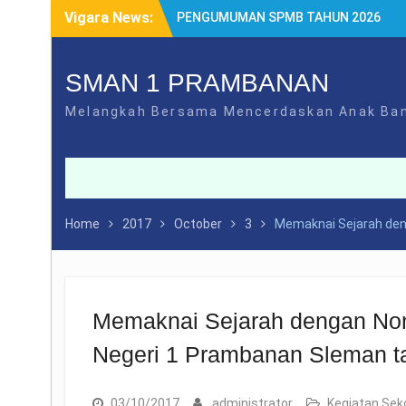
Skip
Vigara News:
PENGUMUMAN SPMB TAHUN 2026
to
SYARAT DAN MEKANISME LEGALISIR
content
PENGUMUMAN PPDB TAHUN 2025
DAFTAR ULANG SPMB 2025
SMAN 1 PRAMBANAN
PEMBATASAN PENGGUNAAN GAWAI
Melangkah Bersama Mencerdaskan Anak Ba
Home
2017
October
3
Memaknai Sejarah den
Memaknai Sejarah dengan Non
Negeri 1 Prambanan Sleman t
03/10/2017
administrator
Kegiatan Sek