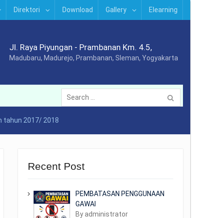
Direktori
Download
Gallery
Elearning
Jl. Raya Piyungan - Prambanan Km. 4.5,
Madubaru, Madurejo, Prambanan, Sleman, Yogyakarta
Search
for:
n tahun 2017/ 2018
Recent Post
PEMBATASAN PENGGUNAAN
GAWAI
By administrator