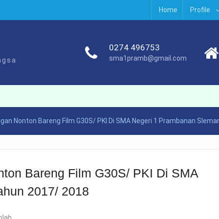
Home
Profile
0274 496753
sma1pramb@gmail.com
ngsa
gan Nonton Bareng Film G30S/ PKI Di SMA Negeri 1 Prambanan Slema
ton Bareng Film G30S/ PKI Di SMA
ahun 2017/ 2018
olah