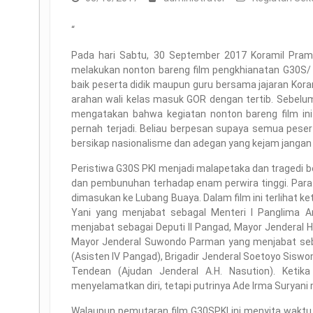
“
Pada hari Sabtu, 30 September 2017 Koramil Pr
melakukan nonton bareng film pengkhianatan G30S/ 
baik peserta didik maupun guru bersama jajaran Kora
arahan wali kelas masuk GOR dengan tertib. Sebel
mengatakan bahwa kegiatan nonton bareng film ini
pernah terjadi. Beliau berpesan supaya semua pes
bersikap nasionalisme dan adegan yang kejam jangan 
Peristiwa G30S PKI menjadi malapetaka dan tragedi b
dan pembunuhan terhadap enam perwira tinggi. Para 
dimasukan ke Lubang Buaya. Dalam film ini terlihat k
Yani yang menjabat sebagal Menteri I Panglima A
menjabat sebagai Deputi II Pangad, Mayor Jenderal 
Mayor Jenderal Suwondo Parman yang menjabat sebag
(Asisten IV Pangad), Brigadir Jenderal Soetoyo Siswo
Tendean (Ajudan Jenderal A.H. Nasution). Ketika 
menyelamatkan diri, tetapi putrinya Ade Irma Suryani
Walaupun pemutaran film G30SPKI ini menyita waktu se