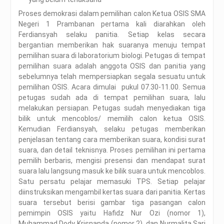
Proses demokrasi dalam pemilihan calon Ketua OSIS SMA
Negeri 1 Prambanan pertama kali diarahkan oleh
Ferdiansyah selaku panitia. Setiap kelas secara
bergantian memberikan hak suaranya menuju tempat
pemilihan suara di laboratorium biologi. Petugas di tempat
pemilihan suara adalah anggota OSIS dan panitia yang
sebelumnya telah mempersiapkan segala sesuatu untuk
pemilihan OSIS. Acara dimulai pukul 07.30-11.00. Semua
petugas sudah ada di tempat pemilihan suara, lalu
melakukan persiapan. Petugas sudah menyediakan tiga
bilik untuk mencoblos/ memilih calon ketua OSIS.
Kemudian Ferdiansyah, selaku petugas memberikan
penjelasan tentang cara memberikan suara, kondisi surat
suara, dan detail teknisnya. Proses pemilihan ini pertama
pemilih berbaris, mengisi presensi dan mendapat surat
suara lalu langsung masuk ke bilik suara untuk mencoblos.
Satu persatu pelajar memasuki TPS. Setiap pelajar
diinstruksikan mengambil kertas suara dari panitia. Kertas
suara tersebut berisi gambar tiga pasangan calon
pemimpin OSIS yaitu Hafidz Nur Ozi (nomor 1),
Muhammad Dody Krisnanda (nomor 2), dan Nurmalita Sari