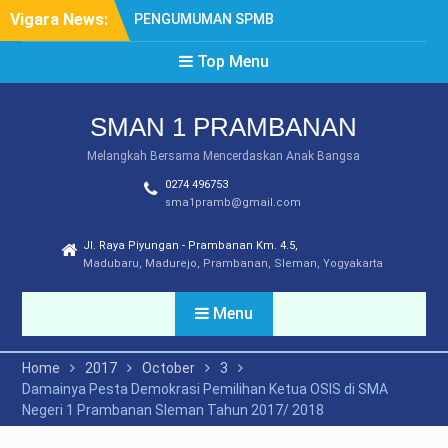
Skip
Vigara News:
PENGUMUMAN SPMB
to
TAHUN 2026
content
Top Menu
SYARAT DAN MEKANISME
LEGALISIR
PENGUMUMAN PPDB
SMAN 1 PRAMBANAN
TAHUN 2025
DAFTAR ULANG SPMB
Melangkah Bersama Mencerdaskan Anak Bangsa
2025
0274 496753
PEMBATASAN
sma1pramb@gmail.com
PENGGUNAAN GAWAI
Jl. Raya Piyungan - Prambanan Km. 4.5,
Madubaru, Madurejo, Prambanan, Sleman, Yogyakarta
Menu
Home
2017
October
3
Damainya Pesta Demokrasi Pemilihan Ketua OSIS di SMA
Negeri 1 Prambanan Sleman Tahun 2017/ 2018