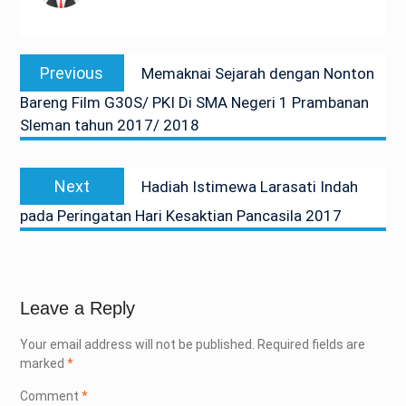
Post
Previous
Previous
Memaknai Sejarah dengan Nonton
navigation
post:
Bareng Film G30S/ PKI Di SMA Negeri 1 Prambanan
Sleman tahun 2017/ 2018
Next
Next
Hadiah Istimewa Larasati Indah
post:
pada Peringatan Hari Kesaktian Pancasila 2017
Leave a Reply
Your email address will not be published.
Required fields are
marked
*
Comment
*