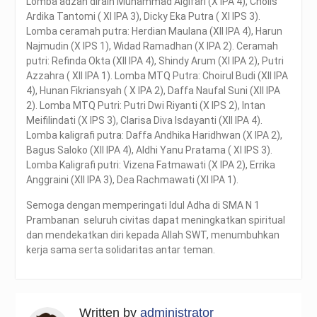
Lomba adzan diraih Muhammad Algifari (X IPA 4), Cholis
Ardika Tantomi ( XI IPA 3), Dicky Eka Putra ( XI IPS 3).
Lomba ceramah putra: Herdian Maulana (XII IPA 4), Harun
Najmudin (X IPS 1), Widad Ramadhan (X IPA 2). Ceramah
putri: Refinda Okta (XII IPA 4), Shindy Arum (XI IPA 2), Putri
Azzahra ( XII IPA 1). Lomba MTQ Putra: Choirul Budi (XII IPA
4), Hunan Fikriansyah ( X IPA 2), Daffa Naufal Suni (XII IPA
2). Lomba MTQ Putri: Putri Dwi Riyanti (X IPS 2), Intan
Meifilindati (X IPS 3), Clarisa Diva Isdayanti (XII IPA 4).
Lomba kaligrafi putra: Daffa Andhika Haridhwan (X IPA 2),
Bagus Saloko (XII IPA 4), Aldhi Yanu Pratama ( XI IPS 3).
Lomba Kaligrafi putri: Vizena Fatmawati (X IPA 2), Errika
Anggraini (XII IPA 3), Dea Rachmawati (XI IPA 1).
Semoga dengan memperingati Idul Adha di SMA N 1
Prambanan seluruh civitas dapat meningkatkan spiritual
dan mendekatkan diri kepada Allah SWT, menumbuhkan
kerja sama serta solidaritas antar teman.
Written by
administrator