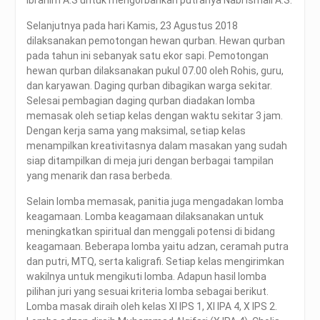
Ibrahim A.S untuk mengorbankan putranya Nabi Ismail A.S.
Selanjutnya pada hari Kamis, 23 Agustus 2018
dilaksanakan pemotongan hewan qurban. Hewan qurban
pada tahun ini sebanyak satu ekor sapi. Pemotongan
hewan qurban dilaksanakan pukul 07.00 oleh Rohis, guru,
dan karyawan. Daging qurban dibagikan warga sekitar.
Selesai pembagian daging qurban diadakan lomba
memasak oleh setiap kelas dengan waktu sekitar 3 jam.
Dengan kerja sama yang maksimal, setiap kelas
menampilkan kreativitasnya dalam masakan yang sudah
siap ditampilkan di meja juri dengan berbagai tampilan
yang menarik dan rasa berbeda.
Selain lomba memasak, panitia juga mengadakan lomba
keagamaan. Lomba keagamaan dilaksanakan untuk
meningkatkan spiritual dan menggali potensi di bidang
keagamaan. Beberapa lomba yaitu adzan, ceramah putra
dan putri, MTQ, serta kaligrafi. Setiap kelas mengirimkan
wakilnya untuk mengikuti lomba. Adapun hasil lomba
pilihan juri yang sesuai kriteria lomba sebagai berikut.
Lomba masak diraih oleh kelas XI IPS 1, XI IPA 4, X IPS 2.