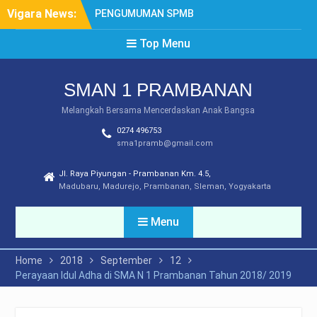
Skip
Vigara News:
PENGUMUMAN SPMB
to
TAHUN 2026
content
Top Menu
SYARAT DAN MEKANISME
LEGALISIR
PENGUMUMAN PPDB
SMAN 1 PRAMBANAN
TAHUN 2025
DAFTAR ULANG SPMB
Melangkah Bersama Mencerdaskan Anak Bangsa
2025
0274 496753
PEMBATASAN
sma1pramb@gmail.com
PENGGUNAAN GAWAI
Jl. Raya Piyungan - Prambanan Km. 4.5,
Madubaru, Madurejo, Prambanan, Sleman, Yogyakarta
Menu
Home
2018
September
12
Perayaan Idul Adha di SMA N 1 Prambanan Tahun 2018/ 2019