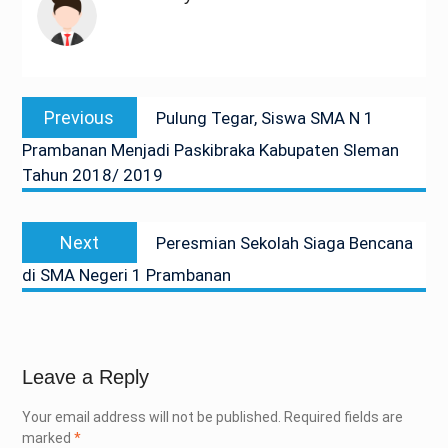
Post
Previous
Previous
Pulung Tegar, Siswa SMA N 1
navigation
post:
Prambanan Menjadi Paskibraka Kabupaten Sleman
Tahun 2018/ 2019
Next
Next
Peresmian Sekolah Siaga Bencana
post:
di SMA Negeri 1 Prambanan
Leave a Reply
Your email address will not be published.
Required fields are
marked
*