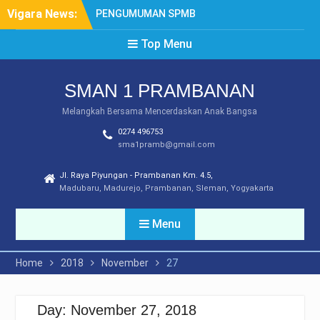
Skip
Vigara News:
PENGUMUMAN SPMB
to
TAHUN 2026
content
Top Menu
SYARAT DAN MEKANISME
LEGALISIR
PENGUMUMAN PPDB
SMAN 1 PRAMBANAN
TAHUN 2025
DAFTAR ULANG SPMB
Melangkah Bersama Mencerdaskan Anak Bangsa
2025
0274 496753
PEMBATASAN
sma1pramb@gmail.com
PENGGUNAAN GAWAI
Jl. Raya Piyungan - Prambanan Km. 4.5,
Madubaru, Madurejo, Prambanan, Sleman, Yogyakarta
Menu
Home
2018
November
27
Day:
November 27, 2018