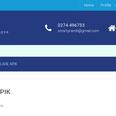
Home
Profile
0274 496753
sma1pramb@gmail.com
ngsa
OLAHE APIK
PIK
wa