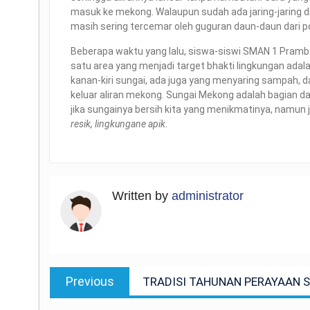
masuk ke mekong. Walaupun sudah ada jaring-jaring di
masih sering tercemar oleh guguran daun-daun dari p
Beberapa waktu yang lalu, siswa-siswi SMAN 1 Pramba
satu area yang menjadi target bhakti lingkungan ada
kanan-kiri sungai, ada juga yang menyaring sampah
keluar aliran mekong. Sungai Mekong adalah bagian da
jika sungainya bersih kita yang menikmatinya, namun
resik, lingkungane apik.
Written by
administrator
Post
Previous
Previous
TRADISI TAHUNAN PERAYAAN 
navigation
post: