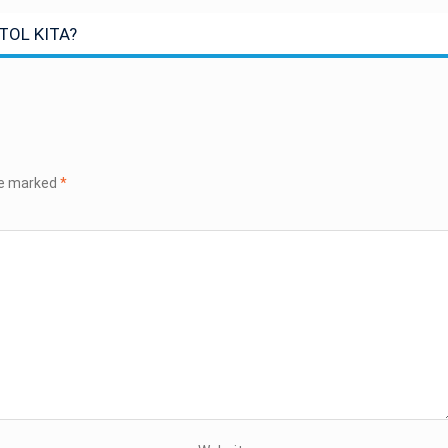
OL KITA?
re marked
*