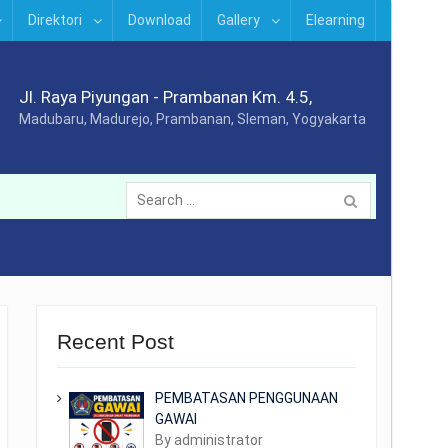
Direktori
Download
Gallery
Elearning
Jl. Raya Piyungan - Prambanan Km. 4.5,
Madubaru, Madurejo, Prambanan, Sleman, Yogyakarta
Search
for:
Recent Post
PEMBATASAN PENGGUNAAN
GAWAI
By administrator