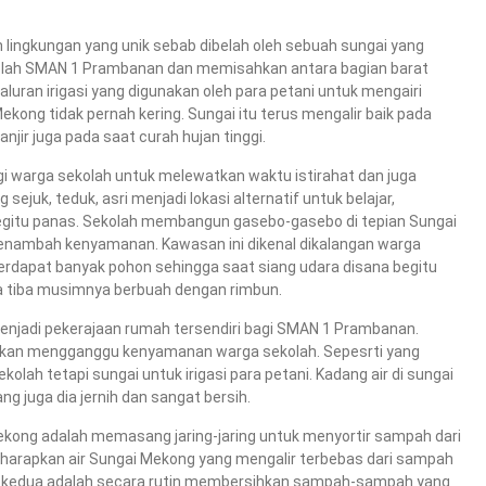
lingkungan yang unik sebab dibelah oleh sebuah sungai yang
lah SMAN 1 Prambanan dan memisahkan antara bagian barat
luran irigasi yang digunakan oleh para petani untuk mengairi
ong tidak pernah kering. Sungai itu terus mengalir baik pada
ir juga pada saat curah hujan tinggi.
 warga sekolah untuk melewatkan waktu istirahat dan juga
ejuk, teduk, asri menjadi lokasi alternatif untuk belajar,
 begitu panas. Sekolah membangun gasebo-gasebo di tepian Sungai
enambah kenyamanan. Kawasan ini dikenal dikalangan warga
terdapat banyak pohon sehingga saat siang udara disana begitu
ika tiba musimnya berbuah dengan rimbun.
 menjadi pekerajaan rumah tersendiri bagi SMAN 1 Prambanan.
a akan mengganggu kenyamanan warga sekolah. Sepesrti yang
olah tetapi sungai untuk irigasi para petani. Kadang air di sungai
g juga dia jernih dan sangat bersih.
ekong adalah memasang jaring-jaring untuk menyortir sampah dari
i diharapkan air Sungai Mekong yang mengalir terbebas dari sampah
ng kedua adalah secara rutin membersihkan sampah-sampah yang