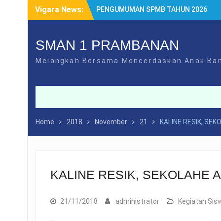
Skip
Vigara News:
PENGUMUMAN SPMB TAHUN 2026
to
SYARAT DAN MEKANISME LEGALISIR
content
PENGUMUMAN PPDB TAHUN 2025
DAFTAR ULANG SPMB 2025
SMAN 1 PRAMBANAN
PEMBATASAN PENGGUNAAN GAWAI
Melangkah Bersama Mencerdaskan Anak Ba
Home
2018
November
21
KALINE RESIK, SEK
KALINE RESIK, SEKOLAHE A
21/11/2018
administrator
Kegiatan Sis