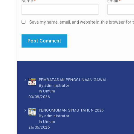
Name
*
Email
*
Save my name, email, and website in this browser for 
PEMBATASAN PENGGUNAAN GAWAI
By administrator
In
Umum
03/08/2026
PENGUMUMAN SPMB TAHUN 2026
By administrator
In
Umum
26/06/2026