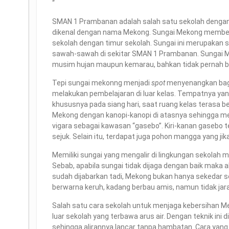
“
SMAN 1 Prambanan adalah salah satu sekolah dengan 
dikenal dengan nama Mekong. Sungai Mekong membe
sekolah dengan timur sekolah. Sungai ini merupakan sa
sawah-sawah di sekitar SMAN 1 Prambanan. Sungai Mek
musim hujan maupun kemarau, bahkan tidak pernah banj
Tepi sungai mekonng menjadi
spot
menyenangkan bagi
melakukan pembelajaran di luar kelas. Tempatnya yang s
khususnya pada siang hari, saat ruang kelas terasa
Mekong dengan kanopi-kanopi di atasnya sehingga m
vigara sebagai kawasan “gasebo”. Kiri-kanan gasebo 
sejuk. Selain itu, terdapat juga pohon mangga yang j
Memiliki sungai yang mengalir di lingkungan sekolah
Sebab, apabila sungai tidak dijaga dengan baik mak
sudah dijabarkan tadi, Mekong bukan hanya sekedar sek
berwarna keruh, kadang berbau amis, namun tidak jaran
Salah satu cara sekolah untuk menjaga kebersihan M
luar sekolah yang terbawa arus air. Dengan teknik in
sehingga alirannya lancar tanpa hambatan. Cara ya